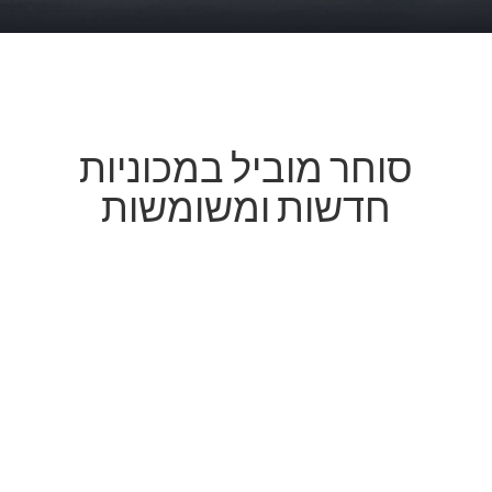
סוחר מוביל במכוניות
חדשות ומשומשות