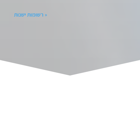
« רשומות ישנות
שמור קשר