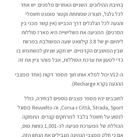
בתיבת ההילוכים. השניים האחרים מלפנים: יש אחד
לכל גלגל, תצורה שפותחת וקטור מומנט חשמלי
והנעה לכל הגלגלים דרך הכביש (אין קשר מכני בין
הסרנים). המניעה את השלישייה היא מארז סוללות
ליתיום-יון של 3.8 קילוואט שעה המשולבת במרווח
שבין המושבים הקדמיים. יש תקע שניתן להשתמש בו
כדי לטעון את ערכת הסוללות, אבל מוהר ציין את זה
ה-V12 יכול למלא אותו תוך מספר דקות (אחד ממצבי
ההנעה נקרא Recharge).
לחובבים יהיו מספר מצבים נוספים לבחירה, כולל
Città, Strada, Sport ו-Corsa, וה-Revuelto מסוגל
לנסוע על חשמל בלבד למרחקים קצרים. התפוקה
הכוללת של המערכת מגיעה לכ-1,001 כוחות סוס,
אם כי חלק ממצבי הנהיגה מגבילים את הנתון הזה,