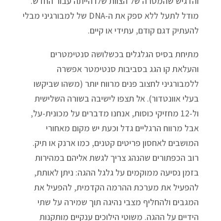
והדגיש שהמטרה של הצוות שלו הייתה עבור החדש.
מודל לתעל ללא ספק את ה-DNA של למבורגיני מבלי
להעתיק דגם קודם, עתידי או קיים.
מתיחת בסיס הגלגלים בכשלושה סנטימטרים
והעלאת קו הגג בסביבות סנטימטר אפשרה
ללמבורגיני לחצוב פנים מרווח יותר (משהו שביקשו
בעלי אוונטדור). אל תצפו לישיבה בשורה השלישית
ול-12 מחזיקי כוסות, אנחנו מדברים על מכונית-על,
אבל מרווח הרגליים גדל וכעת יש מקום מאחורי
המושבים לאחסון פריטים קטנים, כמו ארנק או תיק.
רוב הכפתורים שהנהג צריך לגשת אליהם במהירות
בזמן נסיעה ממוקמים על גלגל ההגה: ניתן לאותת,
להפעיל את מערכת ההרמה הקדמית, להפעיל את
המגבים ולהחליף מצבי נהיגה תוך שמירה על שתי
הידיים על ההגה. משוטי הילוכים ענקיים מותקנות