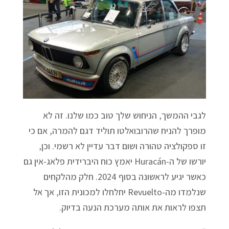
לגבי ההמשך, הניחוש שלך טוב כמו שלנו. זה לא
מופרך להניח שהרובואלטו תוליד דגם להמרה, אם כי
זו ספקולציה טהורה ושום דבר עדיין לא רשמי. וכן,
יורשו של ה-Huracán יאמץ כוח היברידית פלאג-אין גם
כאשר יגיע לראשונה בסוף 2024. חלק מהלקחים
שנלמדו מה-Revuelto יחלחלו למכונית הזו, אך אל
תצפו לראות את אותה מערכת הנעה בדיוק.