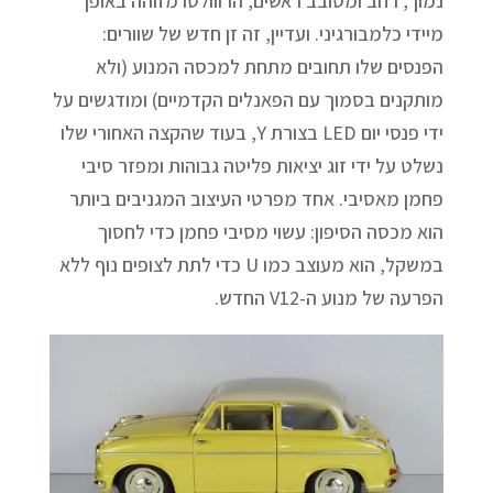
נמוך, רחב ומסובב ראשים, הרווולטו מזוהה באופן
מיידי כלמבורגיני. ועדיין, זה זן חדש של שוורים:
הפנסים שלו תחובים מתחת למכסה המנוע (ולא
מותקנים בסמוך עם הפאנלים הקדמיים) ומודגשים על
ידי פנסי יום LED בצורת Y, בעוד שהקצה האחורי שלו
נשלט על ידי זוג יציאות פליטה גבוהות ומפזר סיבי
פחמן מאסיבי. אחד מפרטי העיצוב המגניבים ביותר
הוא מכסה הסיפון: עשוי מסיבי פחמן כדי לחסוך
במשקל, הוא מעוצב כמו U כדי לתת לצופים נוף ללא
הפרעה של מנוע ה-V12 החדש.